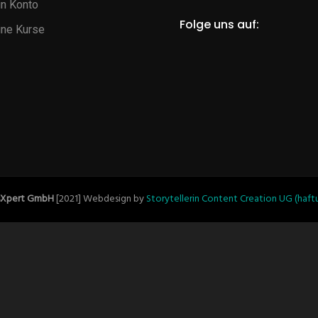
n Konto
Folge uns auf:
ne Kurse
sXpert GmbH
[2021] Webdesign by
Storytellerin Content Creation UG (haft