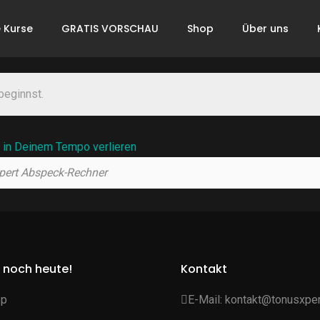
 Kurse
GRATIS VORSCHAU
Shop
Über uns
beginnst.
u in Deinem Tempo verlieren
pert Abspeck-Rechner
 noch heute!
Kontakt
op
E-Mail:
kontakt@tonusxpe