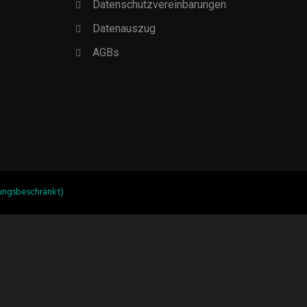
Datenschutzvereinbarungen
Datenauszug
AGBs
ungsbeschränkt)