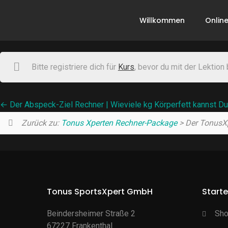
Willkommen
Online
Bitte registriere dich für
Kurs
, bevor du mit der Lektion 
Der Abspeck-Ziel Rechner | Wieviele kg Körperfett kannst D
Zurück zu:
Tonus Xperten Rechner-Package
> Der TonusX
Tonus SportsXpert GmbH
Starte
Beindersheimer Straße 2
Sh
67227 Frankenthal