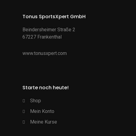
Tonus SportsXpert GmbH
Beindersheimer Straße 2
67227 Frankenthal
www.tonusxpert.com
Starte noch heute!
Shop
Mein Konto
Meine Kurse