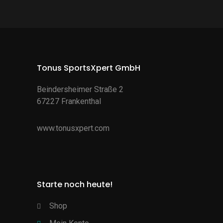
Tonus SportsXpert GmbH
Beindersheimer Straße 2
67227 Frankenthal
www.tonusxpert.com
Starte noch heute!
Shop