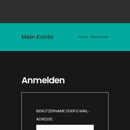
Mein Konto
Home
/
Mein Konto
Anmelden
BENUTZERNAME ODER E-MAIL-
E
ADRESSE
*
R