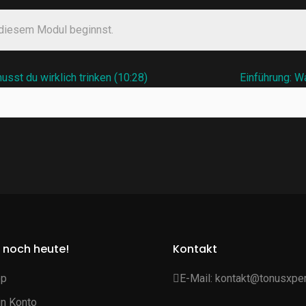
 diesem Modul beginnst.
sst du wirklich trinken (10:28)
Einführung: W
 noch heute!
Kontakt
op
E-Mail:
kontakt@tonusxpe
n Konto