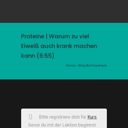
Proteine | Warum zu viel
Eiweiß auch krank machen
kann (6:55)
Home
/ Blog ArchivesHere
Bitte registriere dich für
Kurs
,
bevor du mit der Lektion beginnst.