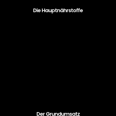
versprechen könnte! Nach diesem Kurs, wirst Du Dich nie
Die Hauptnährstoffe
wieder belügen lassen und in Fitness- & Ernährungsfallen
tappen.
Was sind überhaupt Hauptnährstoffe? Was bewirken sie
in unserem Körper und warum werden die
Prozentangaben dieser Nährstoffe auf Verpackungen oft
Der Grundumsatz