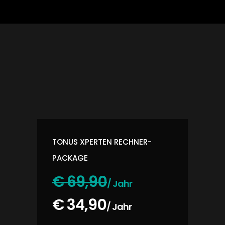
Günter Dreher beantwortet Deine individuellen Fragen
persönlich – Rund um das Thema:
Gesund abspecken!
TONUS XPERTEN RECHNER-
PACKAGE
€ 69,90
/ Jahr
€ 34,90
/ Jahr