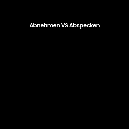
Abnehmen VS Abspecken
Körperfett verlieren:
Es ist so erschreckend einfach!
Mit
Wissen erreicht man mehr, als jede Diät Dir jemals